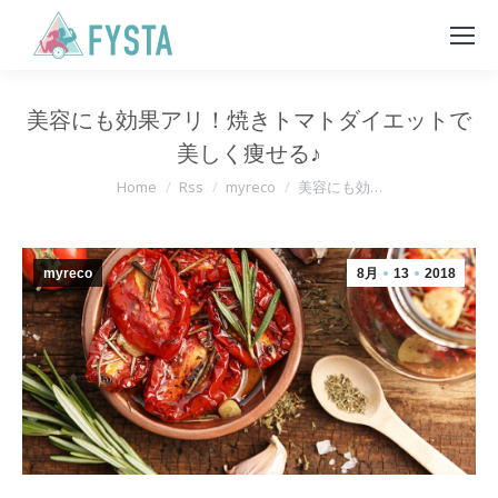
美容にも効果アリ！焼きトマトダイエットで
美しく痩せる♪
You are here:
Home
Rss
myreco
美容にも効…
myreco
8月
13
2018