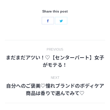
Share this post
Share
Share
on
on
Facebook
Twitter
Post
PREVIOUS
まだまだアツい！♡【センターパート】女子
navigation
Previous
がモテる！
post:
NEXT
自分へのご褒美♡憧れブランドのボディケア
Next
商品は香りで選んでみて♡
post: