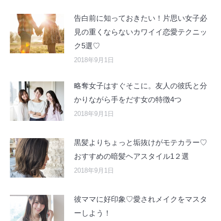
告白前に知っておきたい！片思い女子必
見の重くならないカワイイ恋愛テクニッ
ク5選♡
2018年9月1日
略奪女子はすぐそこに。友人の彼氏と分
かりながら手をだす女の特徴4つ
2018年9月1日
黒髪よりちょっと垢抜けがモテカラー♡
おすすめの暗髪ヘアスタイル1２選
2018年9月1日
彼ママに好印象♡愛されメイクをマスタ
ーしよう！