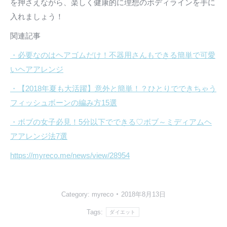
を押さえながら、楽しく健康的に理想のボディラインを手に
入れましょう！
関連記事
・必要なのはヘアゴムだけ！不器用さんもできる簡単で可愛
いヘアアレンジ
・【2018年夏も大活躍】意外と簡単！？ひとりでできちゃう
フィッシュボーンの編み方15選
・ボブの女子必見！5分以下でできる♡ボブ～ミディアムヘ
アアレンジ法7選
https://myreco.me/news/view/28954
Category:
myreco
2018年8月13日
Tags:
ダイエット