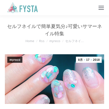
セルフネイルで簡単夏気分♪可愛いサマーネ
イル特集
You are here:
Home
Rss
myreco
セルフネイ…
myreco
8月
17
2018