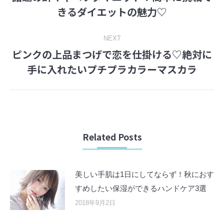
navigation
Previous
きるダイエットの魅力♡
post:
NEXT
ピンクの上品まつげで恋を仕掛ける♡絶対に
Next
手に入れたいプチプラカラーマスカラ
post:
Related Posts
美しい手肌は1日にしてならず！秋におす
すめしたい保湿ができるハンドケア3選
2018年9月2日