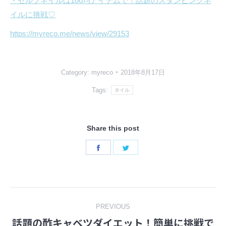
・セルフネイルは100均アイテムで！話題のスタンピングネ
イルに挑戦♡
https://myreco.me/news/view/29153
Category:
myreco
2018年8月17日
Tags:
ネイル
Share this post
Share
Share
on
on
Facebook
Twitter
Post
PREVIOUS
話題の酢キャベツダイエット！簡単に挑戦で