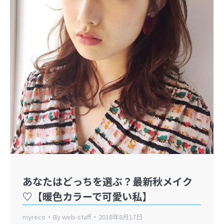
あなたはどっちを選ぶ？最新秋メイク
♡【暖色カラーで可愛い私】
myreco
By
web-staff
2018年8月17日