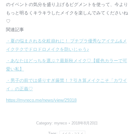
のイベントの気分を盛り上げるピグメントを使って、今より
もっと明るくキラキラしたメイクを楽しんでみてくださいね
♡
関連記事
・夏の悩まされる化粧崩れに！ プチプラ優秀なアイテム&メ
イクテクでドロドロメイクを防いじゃう♪
・あなたはどっちを選ぶ？最新秋メイク♡【暖色カラーで可
愛い私】
・男子の前では盛りすぎ厳禁！？引き算メイクこそ「カワイ
イ」の正義♡
https://myreco.me/news/view/29318
Category:
myreco
2018年8月20日
Tags:
メイク・コスメ