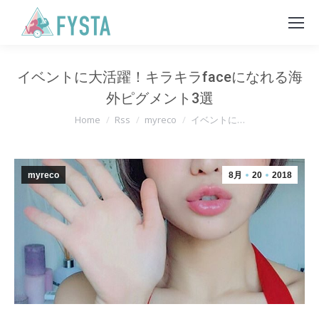
イベントに大活躍！キラキラfaceになれる海
外ピグメント3選
You are here:
Home
Rss
myreco
イベントに…
myreco
8月
20
2018