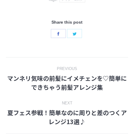
Share this post
Share
Share
on
on
Facebook
Twitter
Post
PREVIOUS
マンネリ気味の前髪にイメチェンを♡簡単に
navigation
Previous
できちゃう前髪アレンジ集
post:
NEXT
夏フェス参戦！簡単なのに周りと差のつくア
Next
レンジ13選♪
post: