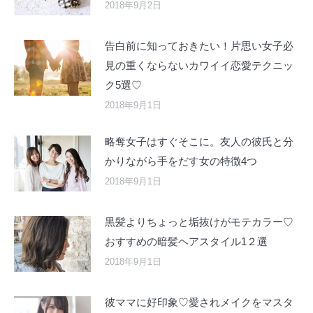
2018年9月2日
告白前に知っておきたい！片思い女子必
見の重くならないカワイイ恋愛テクニッ
ク5選♡
2018年9月1日
略奪女子はすぐそこに。友人の彼氏と分
かりながら手をだす女の特徴4つ
2018年9月1日
黒髪よりちょっと垢抜けがモテカラー♡
おすすめの暗髪ヘアスタイル1２選
2018年9月1日
彼ママに好印象♡愛されメイクをマスタ