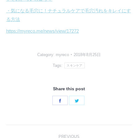
・気になる毛穴に！ナチュラルケアで毛穴汚れをキレイにす
る方法
https://myreco.me/news/view/17272
Category:
myreco
2018年8月25日
Tags:
スキンケア
Share this post
Share
Share
on
on
Facebook
Twitter
PREVIOUS