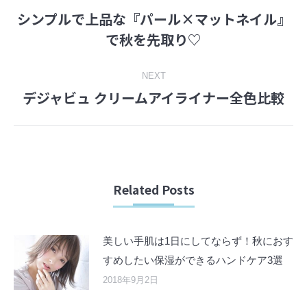
Post
シンプルで上品な『パール×マットネイル』
navigation
Previous
で秋を先取り♡
post:
NEXT
デジャビュ クリームアイライナー全色比較
Next
post:
Related Posts
美しい手肌は1日にしてならず！秋におす
すめしたい保湿ができるハンドケア3選
2018年9月2日