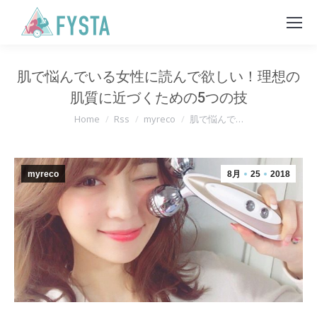
肌で悩んでいる女性に読んで欲しい！理想の
肌質に近づくための5つの技
You are here:
Home
Rss
myreco
肌で悩んで…
myreco
8月
25
2018