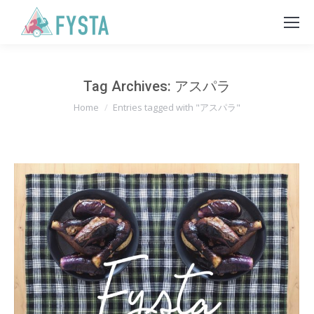
Tag Archives:
アスパラ
You are here:
Home
Entries tagged with "アスパラ"