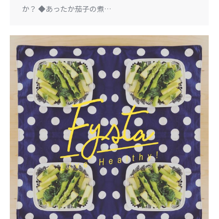
か？ ◆あったか茄子の煮…