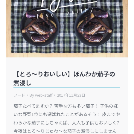
【とろ～りおいしい】ほんわか茄子の
煮浸し
フード
By
web-staff
2017年11月23日
茄子たべてますか？ 苦手な方も多い茄子！ 子供の嫌
いな野菜1位にも選ばれたことがあるそう！ 皮までや
わらかな茄子にしちゃえば、大人も子供もおいしく?
今夜はとろ～りじゅわ～な茄子の煮浸しにしません