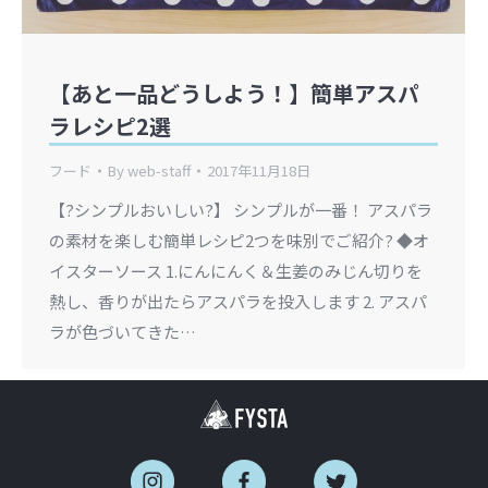
【あと一品どうしよう！】簡単アスパ
ラレシピ2選
フード
By
web-staff
2017年11月18日
【?シンプルおいしい?】 シンプルが一番！ アスパラ
の素材を楽しむ簡単レシピ2つを味別でご紹介? ◆オ
イスターソース 1.にんにんく＆生姜のみじん切りを
熱し、香りが出たらアスパラを投入します 2. アスパ
ラが色づいてきた…