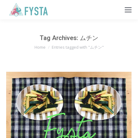
Tag Archives:
ムチン
You are here:
Home
Entries tagged with "ムチン"