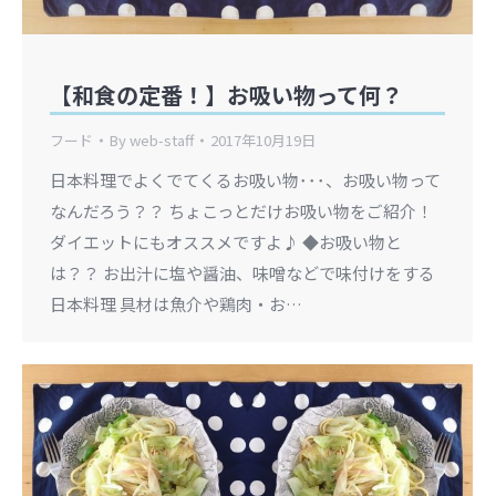
【和食の定番！】お吸い物って何？
フード
By
web-staff
2017年10月19日
日本料理でよくでてくるお吸い物･･･、お吸い物って
なんだろう？？ ちょこっとだけお吸い物をご紹介！
ダイエットにもオススメですよ♪ ◆お吸い物と
は？？ お出汁に塩や醤油、味噌などで味付けをする
日本料理 具材は魚介や鶏肉・お…