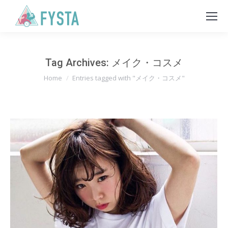
Tag Archives:
メイク・コスメ
You are here:
Home
Entries tagged with "メイク・コスメ"