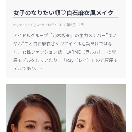
女子のなりたい顔♡白石麻衣風メイク
myreco
By
web-staff
2018年5月12日
アイドルグループ「乃木坂46」の主力メンバー”まい
やん”こと白石麻衣さん♡アイドル活動だけではな
く、女性ファッション誌「LARME（ラルム）」の専
属モデルをしていたり、「Ray（レイ）」の元専属モ
デルであり、…