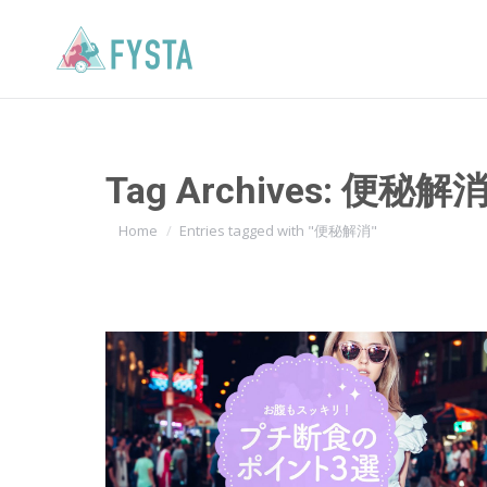
Tag Archives:
便秘解
You are here:
Home
Entries tagged with "便秘解消"