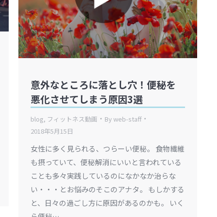
意外なところに落とし穴！便秘を
悪化させてしまう原因3選
blog
,
フィットネス動画
By
web-staff
2018年5月15日
女性に多く見られる、つらーい便秘。 食物繊維
も摂っていて、便秘解消にいいと言われている
ことも多々実践しているのになかなか治らな
い・・・とお悩みのそこのアナタ。 もしかする
と、日々の過ごし方に原因があるのかも。 いく
ら便秘…