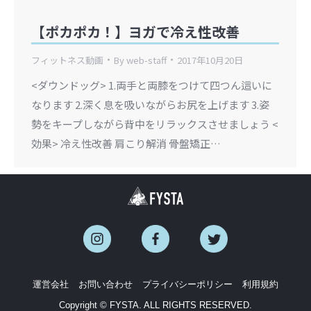
【ポカポカ！】ヨガで冷え性改善
フィットネス動画
By
web-staff
2017年10月20日
<ダウンドッグ> 1.両手と両膝をつけて四つん這いに
なります 2.深く息を吸いながらお尻を上げます 3.姿
勢をキープしながら背中をリラックスさせましょう <
効果> 冷え性改善 肩こり解消 骨盤矯正…
運営会社
お問い合わせ
プライバシーポリシー
利用規約
Copyright © FYSTA. ALL RIGHTS RESERVED.