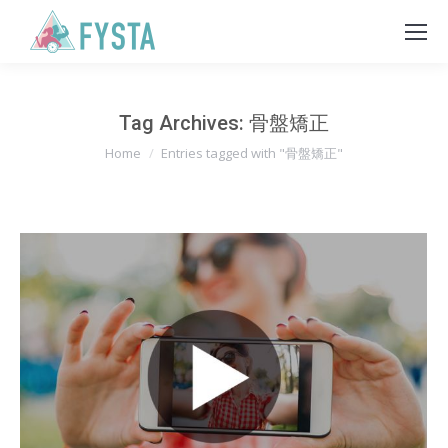
Tag Archives:
骨盤矯正
You are here:
Home
Entries tagged with "骨盤矯正"