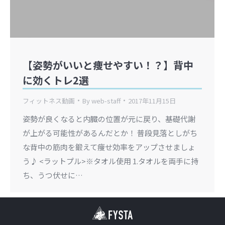
【姿勢がいいと痩せやすい！？】背中
に効くトレ2選
フィットネス動画
By
web-staff
2017年11月15日
姿勢が良くなると内臓の位置が元に戻り、基礎代謝
が上がる可能性があるんだとか！ 普段見落としがち
な背中の筋肉を鍛えて痩せ効率をアップさせましょ
う♪ <ラットプル>※タオル使用 1.タオルを両手に持
ち、うつ伏せに…