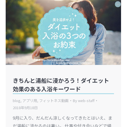
きちんと湯船に浸かろう！ダイエット
効果のある入浴キーワード
blog
,
アプリ用
,
フィットネス動画
By
web-staff
2018年9月18日
9月に入り、だんだん涼しくなってきたとはいえ、ま
だ湯船に浸かるのは暑い。 仕事や付き合いなどで帰