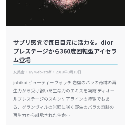
サプリ感覚で毎日目元に活力を。dior
プレステージから360度回転型アイセラ
ム登場
女美会
By
web-staff
2018年9月18日
jobikai ビューティーウォッチ 岩壁のバラの奇跡の再
生力から受け継いだ生命力のエキスを凝縮 ディオー
ルプレステージのスキンケアラインの特徴でもあ
る、グランヴィルの岩壁に咲く野生のバラの奇跡の
再生力から継承された生命…