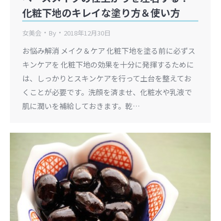
化粧下地のキレイな塗り方＆使い方
女美会
By
2018年12月30日
お悩み解消 メイク＆ケア 化粧下地を塗る前に必ずス
キンケアを 化粧下地の効果を十分に発揮するために
は、しっかりとスキンケアを行って土台を整えてお
くことが必要です。洗顔を済ませ、化粧水や乳液で
肌に潤いを補給しておきます。乾…