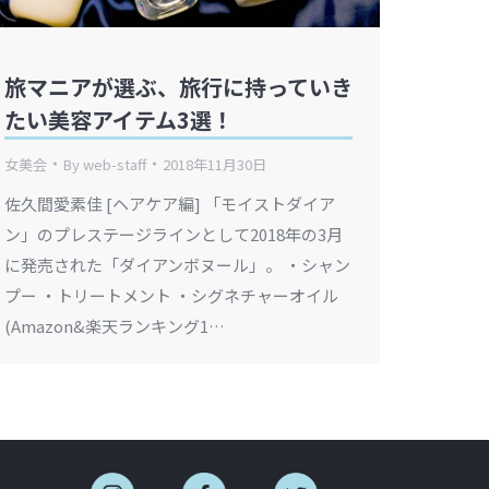
旅マニアが選ぶ、旅行に持っていき
たい美容アイテム3選！
女美会
By
web-staff
2018年11月30日
佐久間愛素佳 [ヘアケア編] 「モイストダイア
ン」のプレステージラインとして2018年の3月
に発売された「ダイアンボヌール」。 ・シャン
プー ・トリートメント ・シグネチャーオイル
(Amazon&楽天ランキング1…