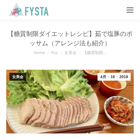
【糖質制限ダイエットレシピ】茹で塩豚のポ
ッサム（アレンジ法も紹介）
You are here:
Home
Rss
女美会
【糖質制限…
女美会
4月
16
2018