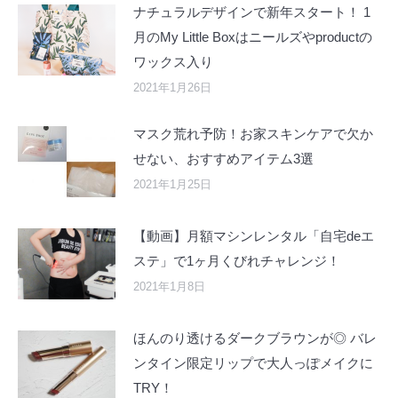
ナチュラルデザインで新年スタート！ 1
月のMy Little Boxはニールズやproductの
ワックス入り
2021年1月26日
マスク荒れ予防！お家スキンケアで欠か
せない、おすすめアイテム3選
2021年1月25日
【動画】月額マシンレンタル「自宅deエ
ステ」で1ヶ月くびれチャレンジ！
2021年1月8日
ほんのり透けるダークブラウンが◎ バレ
ンタイン限定リップで大人っぽメイクに
TRY！