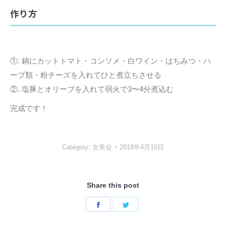
作り方
①. 鍋にカットトマト・コンソメ・白ワイン・はちみつ・ハ
ーブ類・粉チーズを入れてひと煮立ちさせる
②. 塩豚とオリーブを入れて弱火で3〜4分煮込む
完成です！
Category:
女美会
2018年4月16日
Share this post
Share
Share
on
on