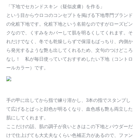
「下地でセカンドスキン（疑似皮膚）を作る」
という目からウロコのコンセプトを掲げる下地専門ブランド
の化粧下地です。化粧下地という名前なのですがローズピン
クなので、くすみをカバーして肌を明るくしてくれます。そ
れだけでなく、冬でも乾燥しらずで保湿もばっちり、内側か
ら発光するような艶も出してくれるため、文句のつけどころ
なし！ 私が毎日使っていておすすめしたい下地（コントロ
ールカラー）です。
手の甲に出してから指で練り溶かし、3本の指でスタンプし
て広げるとぱっと顔色が明るくなり、血色感も艶も両立した
肌にしてくれます。
ここだけの話、肌の調子が良いときはこの下地とパウダーだ
けで仕上げても大丈夫なくらい色補正力があるので、ファン