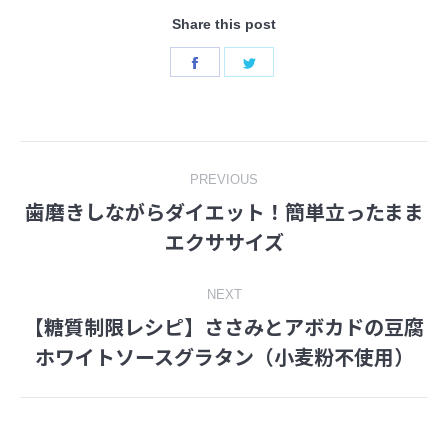
Share this post
Share
Share
on
on
Facebook
Twitter
Post
PREVIOUS
歯磨きしながらダイエット！簡単立ったまま
navigation
Previous
エクササイズ
post:
NEXT
【糖質制限レシピ】ささみとアボカドの豆腐
Next
ホワイトソースグラタン（小麦粉不使用）
post: