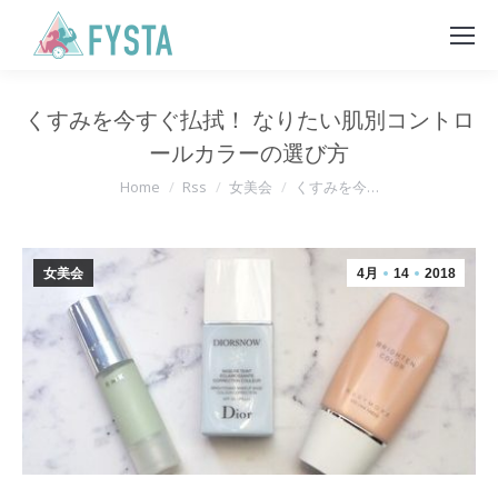
くすみを今すぐ払拭！ なりたい肌別コントロ
ールカラーの選び方
You are here:
Home
Rss
女美会
くすみを今…
女美会
4月
14
2018