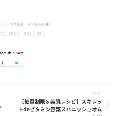
ィットネス動画
2018年4月14日
イズ
お役立ち
歯磨き
簡単
hare this post
Share
Share
on
on
Facebook
Twitter
NEXT
【糖質制限＆美肌レシピ】スキレッ
肌
トdeビタミン野菜スパニッシュオム
Next
post: