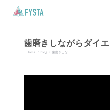
歯磨きしながらダイエ
You are here:
Home
blog
歯磨きしな…