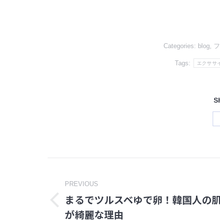
Categories:
blog
,
フ
Tags:
エクササ
S
Post
PREVIOUS
navigation
まるでツルスベゆで卵！韓国人の
Previous
が綺麗な理由
post: