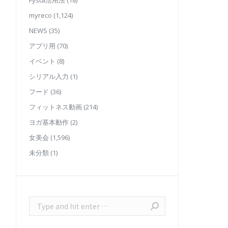
Fysta活用法
(18)
myreco
(1,124)
NEWS
(35)
アプリ用
(70)
イベント
(8)
シリアル入力
(1)
フード
(36)
フィットネス動画
(214)
ヨガ基本動作
(2)
女美会
(1,596)
未分類
(1)
Search: