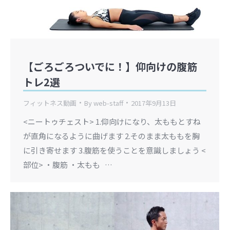
【ごろごろついでに！】仰向けの腹筋
トレ2選
フィットネス動画
By
web-staff
2017年9月13日
<ニートゥチェスト> 1.仰向けになり、太ももとすね
が直角になるように曲げます 2.そのまま太ももを胸
に引き寄せます 3.腹筋を使うことを意識しましょう <
部位> ・腹筋 ・太もも …