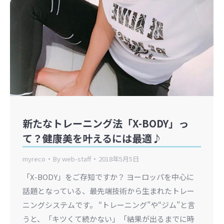
新たなトレーニング法「X-BODY」っ
て？健康美を叶えるには最適♪
myreco
By
web-staff
2018年5月5日
「X-BODY」をご存知ですか？ ヨーロッパを中心に
話題となっている、最先端技術から生まれたトレー
ニングシステムです。 “トレーニング”や“ジム”と言
うと、「キツくて続かない」「結果が出るまでに時