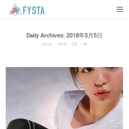
Daily Archives:
2018年5月5日
You are here:
Home
2018
5月
05