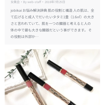
女美会
By
web-staff
2018年7月25日
jobikai お悩み解決辞典 肌の役割と構造 人の肌は、全
て広げると成人でだいたいタタミ1畳（1.6㎡）の大き
さと言われていて、肌を一つの臓器と考えると人の
体の中で最も大きな臓器だという事ができます。 そ
の役割は外部か…