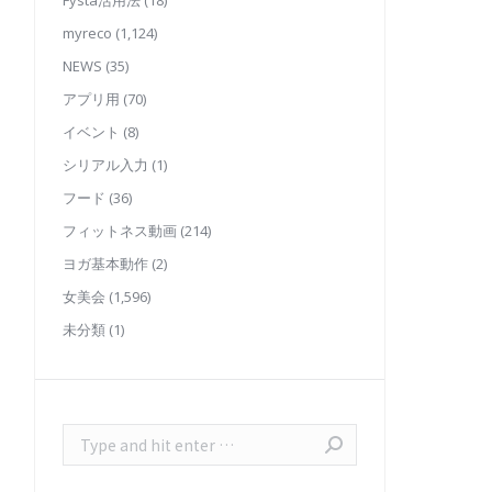
Fysta活用法
(18)
myreco
(1,124)
NEWS
(35)
アプリ用
(70)
イベント
(8)
シリアル入力
(1)
フード
(36)
フィットネス動画
(214)
ヨガ基本動作
(2)
女美会
(1,596)
未分類
(1)
Search: