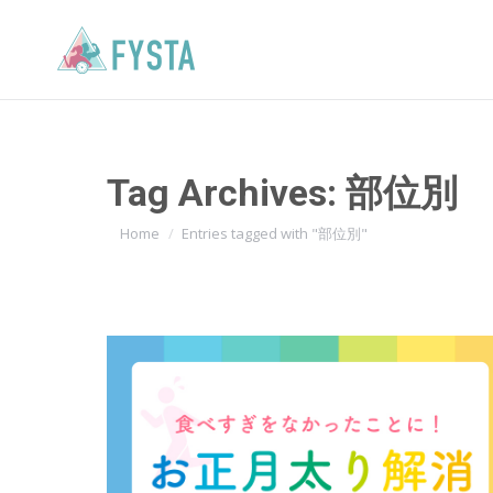
Tag Archives:
部位別
You are here:
Home
Entries tagged with "部位別"