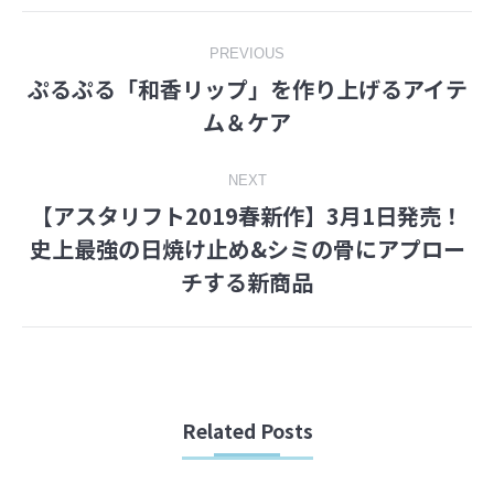
Post
PREVIOUS
ぷるぷる「和香リップ」を作り上げるアイテ
navigation
Previous
ム＆ケア
post:
NEXT
【アスタリフト2019春新作】3月1日発売！
史上最強の日焼け止め&シミの骨にアプロー
Next
チする新商品
post:
Related Posts