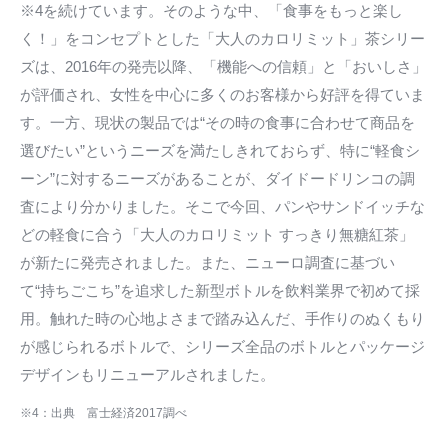
※4を続けています。そのような中、「食事をもっと楽し
く！」をコンセプトとした「大人のカロリミット」茶シリー
ズは、2016年の発売以降、「機能への信頼」と「おいしさ」
が評価され、女性を中心に多くのお客様から好評を得ていま
す。一方、現状の製品では“その時の食事に合わせて商品を
選びたい”というニーズを満たしきれておらず、特に“軽食シ
ーン”に対するニーズがあることが、ダイドードリンコの調
査により分かりました。そこで今回、パンやサンドイッチな
どの軽食に合う「大人のカロリミット すっきり無糖紅茶」
が新たに発売されました。また、ニューロ調査に基づい
て“持ちごこち”を追求した新型ボトルを飲料業界で初めて採
用。触れた時の心地よさまで踏み込んだ、手作りのぬくもり
が感じられるボトルで、シリーズ全品のボトルとパッケージ
デザインもリニューアルされました。
※4：出典 富士経済2017調べ