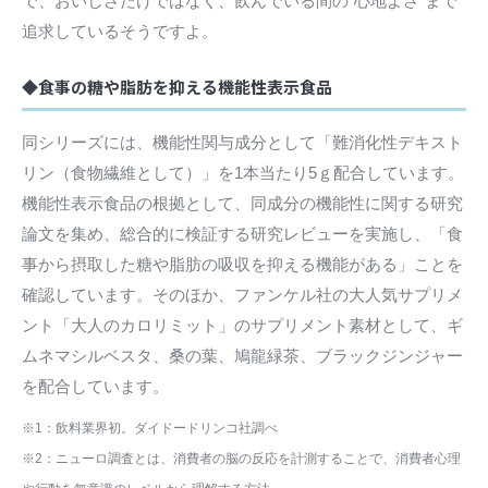
で、おいしさだけではなく、飲んでいる間の“心地よさ”まで
追求しているそうですよ。
◆食事の糖や脂肪を抑える機能性表示食品
同シリーズには、機能性関与成分として「難消化性デキスト
リン（食物繊維として）」を1本当たり5ｇ配合しています。
機能性表示食品の根拠として、同成分の機能性に関する研究
論文を集め、総合的に検証する研究レビューを実施し、「食
事から摂取した糖や脂肪の吸収を抑える機能がある」ことを
確認しています。そのほか、ファンケル社の大人気サプリメ
ント「大人のカロリミット」のサプリメント素材として、ギ
ムネマシルベスタ、桑の葉、鳩龍緑茶、ブラックジンジャー
を配合しています。
※1：飲料業界初。ダイドードリンコ社調べ
※2：ニューロ調査とは、消費者の脳の反応を計測することで、消費者心理