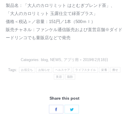
製品名：「大人のカロリミット はとむぎブレンド茶」、
「大人のカロリミット 玉露仕立て緑茶プラス」
価格＜税込＞／容量：151円／1本（500ｍｌ）
販売チャネル：ファンケル通信販売および直営店舗※ダイド
ードリンコでも量販店などで発売
Categories:
blog
,
NEWS
,
アプリ用
2019年2月18日
Tags:
お役立ち
お知らせ
ヘルスケア
ライフスタイル
栄養
痩せ
美容
脂肪
Share this post
Share
Share
on
on
Facebook
Twitter