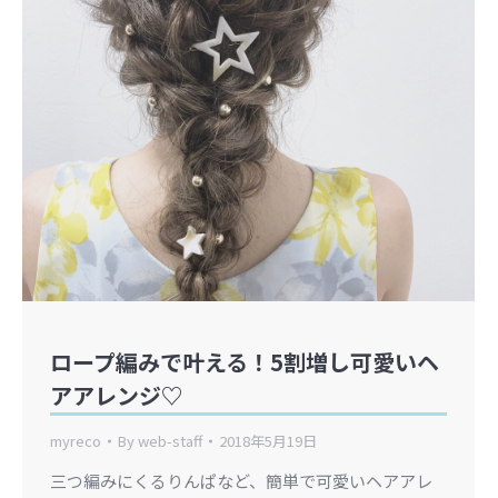
ロープ編みで叶える！5割増し可愛いヘ
アアレンジ♡
myreco
By
web-staff
2018年5月19日
三つ編みにくるりんぱなど、簡単で可愛いヘアアレ