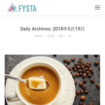
Daily Archives:
2018年5月19日
You are here:
Home
2018
5月
19