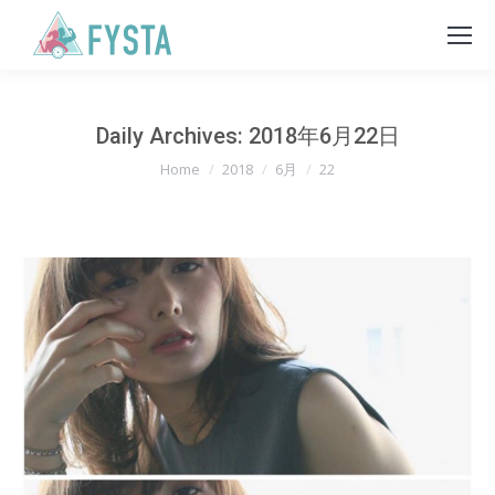
Daily Archives:
2018年6月22日
You are here:
Home
2018
6月
22