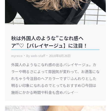
秋は外国人のような”こなれ感ヘ
ア”♡【バレイヤージュ】に注目！
myreco
By
web-staff
2018年8月26日
外国人のようなこなれ感の出るバレイヤージュ。カ
ラーや明るさによって雰囲気が変わって、お洒落にな
れちゃう今注目のヘアカラーです♡ふんわりとした
明るい印象になれるのでとってもおすすめ◎今回は
施術にかかる時間や料金も含めバレイ…