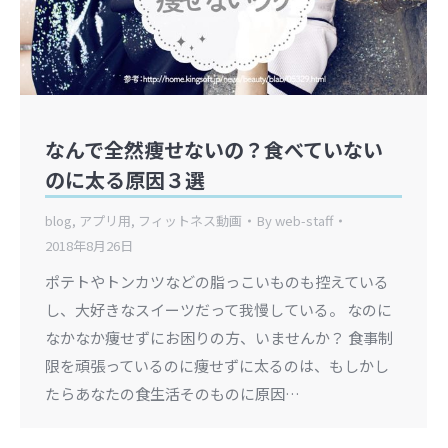
なんで全然痩せないの？食べていない
のに太る原因３選
blog
,
アプリ用
,
フィットネス動画
By
web-staff
2018年8月26日
ポテトやトンカツなどの脂っこいものも控えている
し、大好きなスイーツだって我慢している。 なのに
なかなか痩せずにお困りの方、いませんか？ 食事制
限を頑張っているのに痩せずに太るのは、もしかし
たらあなたの食生活そのものに原因…