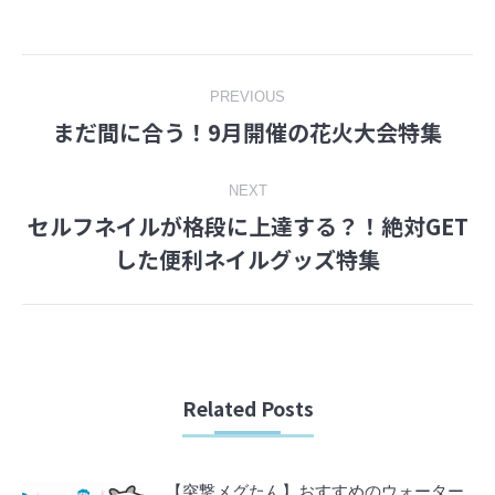
on
on
Facebook
Twitter
Post
PREVIOUS
まだ間に合う！9月開催の花火大会特集
Previous
navigation
post:
NEXT
セルフネイルが格段に上達する？！絶対GET
Next
した便利ネイルグッズ特集
post:
Related Posts
【突撃メグたん】おすすめのウォーター