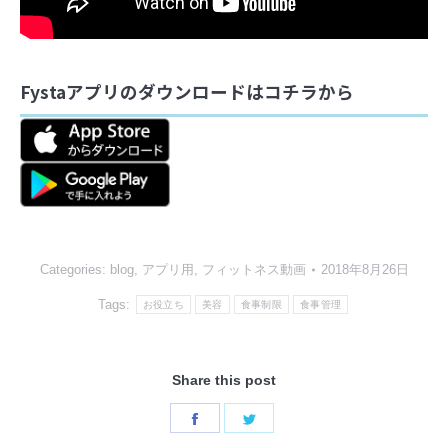
Fystaアプリのダウンロードはコチラから
Categories:
blog
,
アプリ用
,
フィットネス動画
2018年8月26日
Tags:
お役立ち
美容
食事制限
食事管理
Share this post
Share
Share