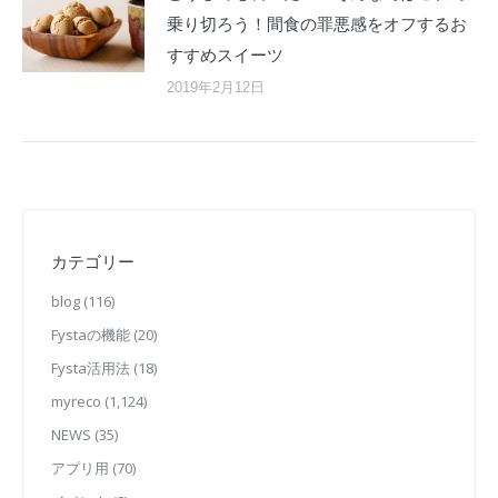
乗り切ろう！間食の罪悪感をオフするお
すすめスイーツ
2019年2月12日
カテゴリー
blog
(116)
Fystaの機能
(20)
Fysta活用法
(18)
myreco
(1,124)
NEWS
(35)
アプリ用
(70)