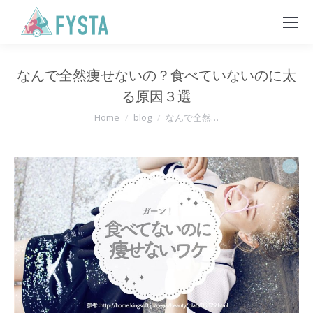
なんで全然痩せないの？食べていないのに太
る原因３選
You are here:
Home
blog
なんで全然…