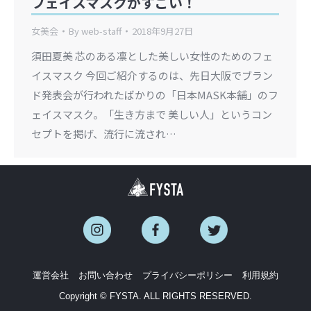
フェイスマスクがすごい！
女美会
By
web-staff
2018年9月27日
須田夏美 芯のある凛とした美しい女性のためのフェ
イスマスク 今回ご紹介するのは、先日大阪でブラン
ド発表会が行われたばかりの「日本MASK本舗」のフ
ェイスマスク。「生き方まで 美しい人」というコン
セプトを掲げ、流行に流され…
運営会社
お問い合わせ
プライバシーポリシー
利用規約
Copyright © FYSTA. ALL RIGHTS RESERVED.