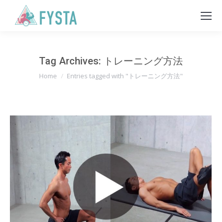
Tag Archives:
トレーニング方法
You are here:
Home
Entries tagged with "トレーニング方法"