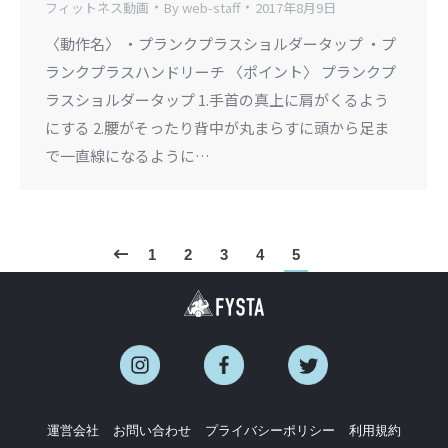
フィットネス動画
By
web-staff
2017年8月9日
〈動作名〉 ・プランクプラスショルダータップ ・プ
ランクプラスハンドリーチ 〈ポイント〉 プランクプ
ラスショルダータップ 1.手首の真上に肩がくるよう
にする 2.腰がそったり背中が丸まらすに頭から足ま
で一直線になるように…
1
2
3
4
5
運営会社
お問い合わせ
プライバシーポリシー
利用規約