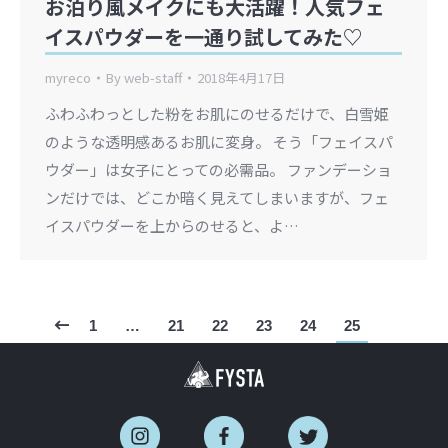
お泊り風メイクにも大活躍！人気フェ
イスパウダーを一通り試してみた♡
myreco
By
web-staff
2018年4月17日
ふわふわっとした粉をお肌にのせるだけで、白雪姫
のような透明感あるお肌に変身。 そう「フェイスパ
ウダー」は女子にとっての必需品。 ファンデーショ
ンだけでは、どこか暗く見えてしまいますが、フェ
イスパウダーを上からのせると、よ…
1
…
21
22
23
24
25