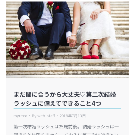
まだ間に合うから大丈夫♡第二次結婚
ラッシュに備えてできること4つ
myreco
By
web-staff
2018年7月13日
第一次結婚ラッシュは25歳前後。 結婚ラッシュは一
回きりとは限りません。 ちなみに第二次は30歳とい