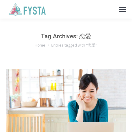
Tag Archives:
恋愛
You are here:
Home
Entries tagged with "恋愛"