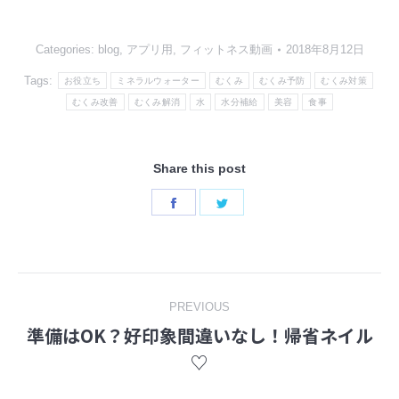
Categories:
blog
,
アプリ用
,
フィットネス動画
2018年8月12日
Tags:
お役立ち
ミネラルウォーター
むくみ
むくみ予防
むくみ対策
むくみ改善
むくみ解消
水
水分補給
美容
食事
Share this post
Share
Share
on
on
Facebook
Twitter
Post
PREVIOUS
準備はOK？好印象間違いなし！帰省ネイル
navigation
Previous
♡
post: