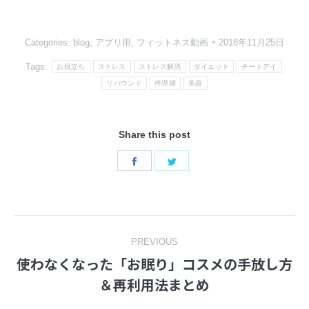
Categories:
blog
,
アプリ用
,
フィットネス動画
2018年11月25日
Tags:
お役立ち
ストレス
ストレス解消
ダイエット
チートデイ
リバウンド
停滞期
美容
Share this post
Share
Share
on
on
Facebook
Twitter
Post
PREVIOUS
使わなくなった「お眠り」コスメの手放し方
navigation
Previous
＆再利用法まとめ
post: