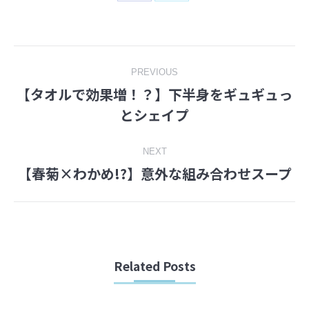
on
on
Facebook
Twitter
Post
PREVIOUS
【タオルで効果増！？】下半身をギュギュっ
navigation
Previous
とシェイプ
post:
NEXT
【春菊×わかめ!?】意外な組み合わせスープ
Next
post:
Related Posts