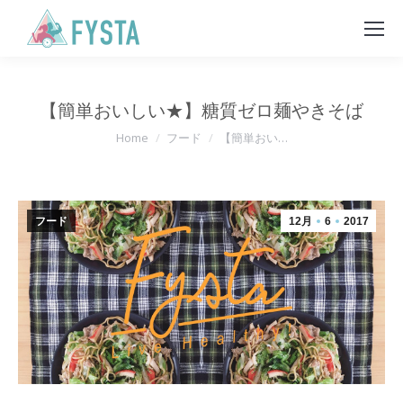
【簡単おいしい★】糖質ゼロ麺やきそば
You are here:
Home
フード
【簡単おい…
フード
12月
6
2017