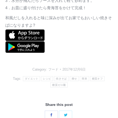
3．水分が飛んだらソースを入れて軽く炒めます。
4．お皿に盛り付けたら青海苔をかけて完成！
和風だしを入れると味に深みが出てお家でもおいしい焼きそ
ばになりますよ?
Category:
フード
2017年12月6日
Tags:
ダイエット
レシピ
焼きそば
痩せ
簡単
糖質オフ
糖質ゼロ麺
Share this post
Share
Share