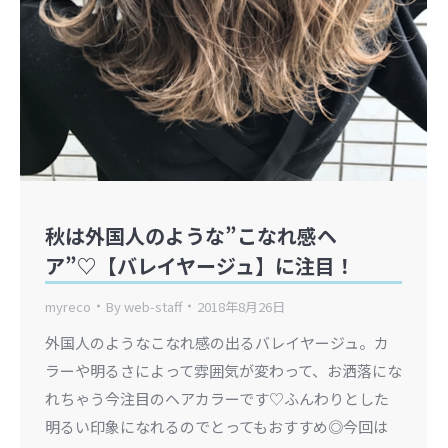
秋は外国人のような”こなれ感ヘ
ア”♡【バレイヤージュ】に注目！
myreco
By
web-staff
2018年8月26日
外国人のようなこなれ感の出るバレイヤージュ。カ
ラーや明るさによって雰囲気が変わって、お洒落にな
れちゃう今注目のヘアカラーです♡ふんわりとした
明るい印象になれるのでとってもおすすめ◎今回は