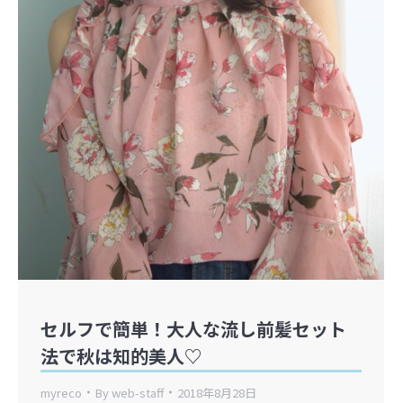
セルフで簡単！大人な流し前髪セット
法で秋は知的美人♡
myreco
By
web-staff
2018年8月28日