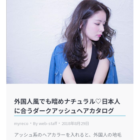
外国人風でも暗めナチュラル♡日本人
に合うダークアッシュヘアカタログ
myreco
By
web-staff
2018年8月29日
アッシュ系のヘアカラーを入れると、外国人の地毛