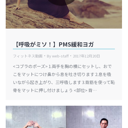
【呼吸がミソ！】PMS緩和ヨガ
フィットネス動画
By
web-staff
2017年12月20日
<コブラのポーズ> 1.両手を胸の横にセットし、おで
こをマットにつけ鼻から息を吐き切ります 2.息を吸
いながら起き上がり、三呼吸します 3.背筋を使って恥
骨をマットに押し付けましょう <部位> 背…