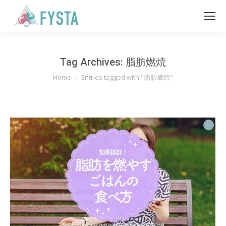
Tag Archives:
脂肪燃焼
You are here:
Home
Entries tagged with "脂肪燃焼"