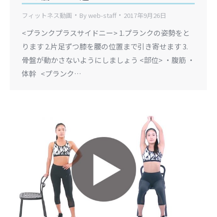
フィットネス動画
By
web-staff
2017年9月26日
<プランクプラスサイドニー> 1.プランクの姿勢をと
ります 2.片足ずつ膝を腰の位置まで引き寄せます 3.
骨盤が動かさないようにしましょう <部位> ・腹筋 ・
体幹 <プランク…