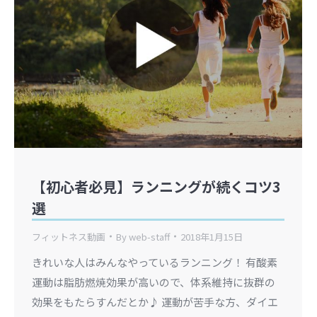
【初心者必見】ランニングが続くコツ3
選
フィットネス動画
By
web-staff
2018年1月15日
きれいな人はみんなやっているランニング！ 有酸素
運動は脂肪燃焼効果が高いので、体系維持に抜群の
効果をもたらすんだとか♪ 運動が苦手な方、ダイエ