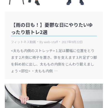
【雨の日も！】憂鬱な日にやりたいゆ
ったり筋トレ2選
フィットネス動画
By
web-staff
2017年9月22日
<太もも内側のストレッチ> 1.足は腰幅に位置をとり
ます 2.片側に椅子を置き、体を支えます 3.片足ずつ脚
を斜め前に出し、太ももの内側をじんわり鍛えまし
ょう <部位> ・太もも内側 …