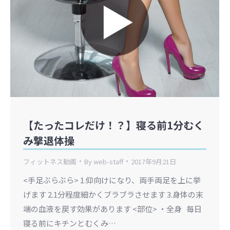
【たったコレだけ！？】寝る前1分むく
み撃退体操
フィットネス動画
By
web-staff
2017年9月21日
<手足ぶらぶら> 1.仰向けになり、両手両足を上に挙
げます 2.1分程度細かくブラブラさせます 3.身体の末
端の血液を戻す効果があります <部位> ・全身 毎日
寝る前にキチンとむくみ…