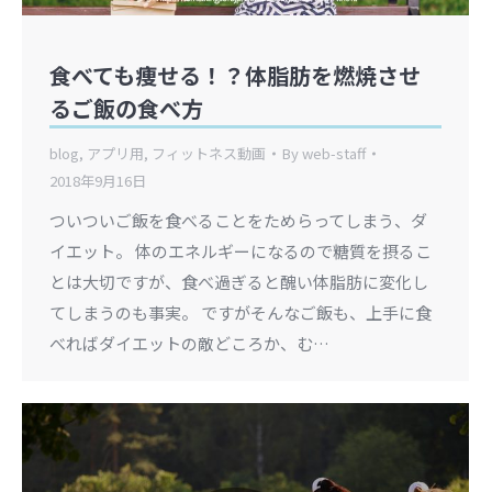
食べても痩せる！？体脂肪を燃焼させ
るご飯の食べ方
blog
,
アプリ用
,
フィットネス動画
By
web-staff
2018年9月16日
ついついご飯を食べることをためらってしまう、ダ
イエット。 体のエネルギーになるので糖質を摂るこ
とは大切ですが、食べ過ぎると醜い体脂肪に変化し
てしまうのも事実。 ですがそんなご飯も、上手に食
べればダイエットの敵どころか、む…