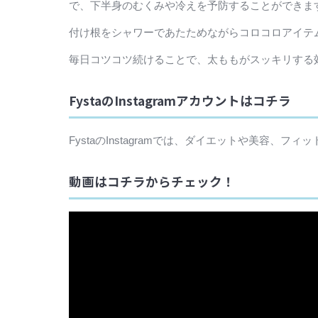
で、下半身のむくみや冷えを予防することができま
付け根をシャワーであたためながらコロコロアイテ
毎日コツコツ続けることで、太ももがスッキリする
FystaのInstagramアカウントはコチラ
FystaのInstagramでは、ダイエットや美容
動画はコチラからチェック！