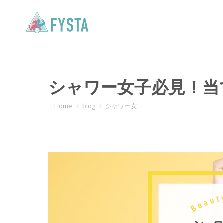
シャワー女子必見！当
You are here:
Home
blog
シャワー女…