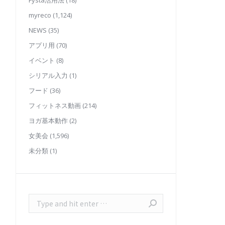
Fysta活用法
(18)
myreco
(1,124)
NEWS
(35)
アプリ用
(70)
イベント
(8)
シリアル入力
(1)
フード
(36)
フィットネス動画
(214)
ヨガ基本動作
(2)
女美会
(1,596)
未分類
(1)
Search: