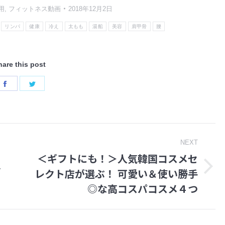
用
,
フィットネス動画
2018年12月2日
リンパ
健康
冷え
太もも
湯船
美容
肩甲骨
腰
hare this post
Share
Share
on
on
Facebook
Twitter
NEXT
＜ギフトにも！＞人気韓国コスメセ
メ
レクト店が選ぶ！ 可愛い＆使い勝手
Next
◎な高コスパコスメ４つ
post: