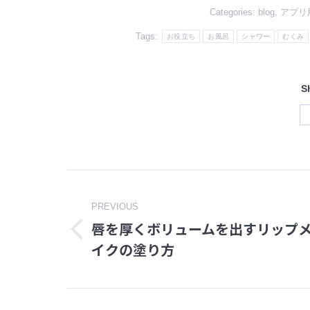
Categories:
blog
,
アプリ
Tags:
お役立ち
お風呂
シャワー
むくみ
S
Post
PREVIOUS
navigation
唇を厚くボリュームを出すリップ
Previous
イクの塗り方
post: