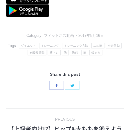
Category:
フィットネス動画
2017年8月16日
Tags:
ダイエット
トレーニング
トレーニング方法
二の腕
全身運動
有酸素運動
筋トレ
胸
胸筋
腕
鍛え方
Share this post
Share
Share
on
on
Facebook
Twitter
Post
PREVIOUS
【上級者向け!?】ヒップ&太ももを鍛えよう
Previous