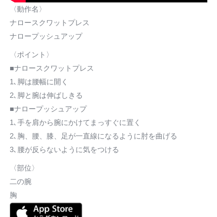
〈動作名〉
ナロースクワットプレス
ナロープッシュアップ
〈ポイント〉
■ナロースクワットプレス
1､脚は腰幅に開く
2､脚と腕は伸ばしきる
■ナロープッシュアップ
1､手を肩から腕にかけてまっすぐに置く
2､胸、腰、膝、足が一直線になるように肘を曲げる
3､腰が反らないように気をつける
〈部位〉
二の腕
胸