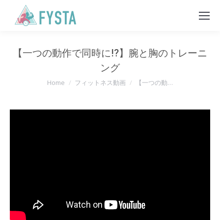
【一つの動作で同時に!?】腕と胸のトレーニ
ング
You are here:
Home
フィットネス動画
【一つの動…