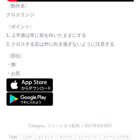
〈動作名〉
クロスランジ
〈ポイント〉
1､上半身は常に前を向いたままにする
2､クロスする足は外に向き過ぎないように注意する
〈部位〉
・脚
・お尻
Category:
フィットネス動画
2017年8月28日
Tags:
くびれ
ダイエット
ダンベル
トレーニング
トレーニング方法