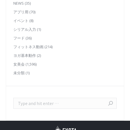
NEWS
(35)
アプリ用
(70)
イベント
(8)
シリアル入力
(1)
フード
(36)
フィットネス動画
(214)
ヨガ基本動作
(2)
女美会
(1,596)
未分類
(1)
Search: