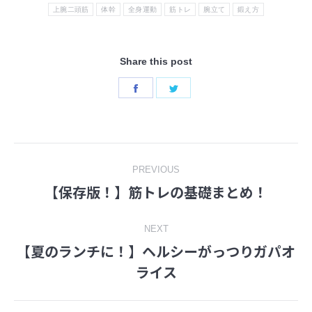
上腕二頭筋
体幹
全身運動
筋トレ
腕立て
鍛え方
Share this post
Share
Share
on
on
Facebook
Twitter
Post
PREVIOUS
【保存版！】筋トレの基礎まとめ！
Previous
navigation
post:
NEXT
【夏のランチに！】ヘルシーがっつりガパオ
Next
ライス
post: