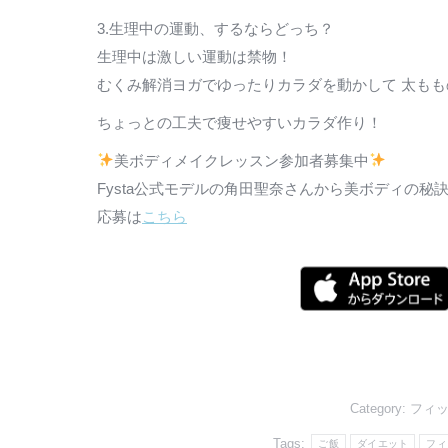
3.生理中の運動、するならどっち？
生理中は激しい運動は禁物！
むくみ解消ヨガでゆったりカラダを動かして 太もも
ちょっとの工夫で痩せやすいカラダ作り！
美ボディメイクレッスン参加者募集中
Fysta公式モデルの角田聖奈さんから美ボディの秘
応募は
こちら
Category:
フィ
Tags:
ご飯
ダイエット
フィ