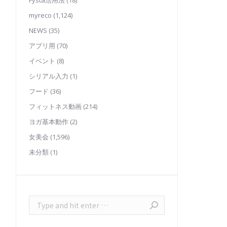
Fysta活用法
(18)
myreco
(1,124)
NEWS
(35)
アプリ用
(70)
イベント
(8)
シリアル入力
(1)
フード
(36)
フィットネス動画
(214)
ヨガ基本動作
(2)
女美会
(1,596)
未分類
(1)
Search: