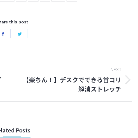
hare this post
Share
Share
on
on
Facebook
Twitter
NEXT
ダ
【楽ちん！】デスクでできる首コリ
Next
解消ストレッチ
post:
lated Posts