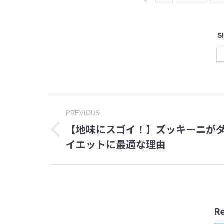
S
Post
PREVIOUS
【地味にスゴイ！】ズッキーニが
navigation
Previous
イエットに最適な理由
post:
Re