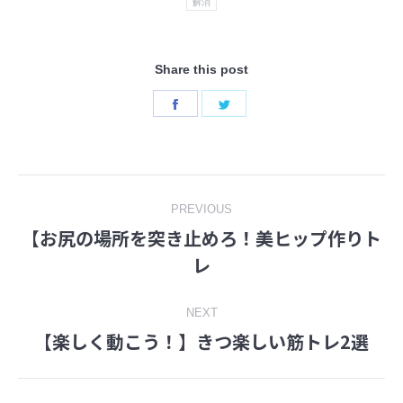
解消
Share this post
Share
Share
on
on
Facebook
Twitter
Post
PREVIOUS
【お尻の場所を突き止めろ！美ヒップ作りト
navigation
Previous
レ
post:
NEXT
【楽しく動こう！】きつ楽しい筋トレ2選
Next
post: