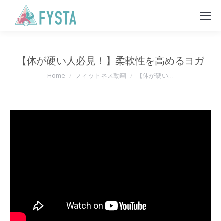
【体が硬い人必見！】柔軟性を高めるヨガ
You are here:
Home
フィットネス動画
【体が硬い…