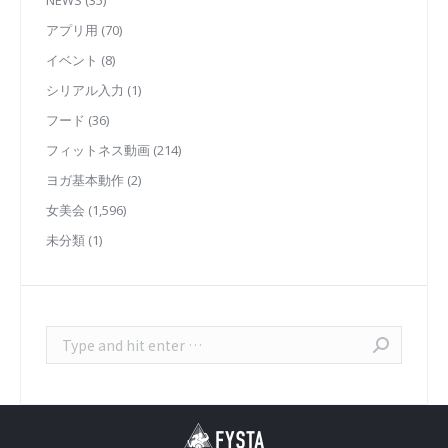
アプリ用
(70)
イベント
(8)
シリアル入力
(1)
フード
(36)
フィットネス動画
(214)
ヨガ基本動作
(2)
女美会
(1,596)
未分類
(1)
Search: