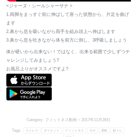
<ジャーヌ・シールシャーサナ >
1.両脚をまっすぐ前に伸ばして座った状態から、片足を曲げ
ます
2.鼻から息を吸いながら両手を組み頭上へ伸ばします
3.鼻から息を吐きながら体を前方に倒し、3呼吸しましょう
体が硬いから出来ない！ではなく、出来る範囲で少しずつチ
ャレンジしてみましょう?
お風呂上りがオススメですよ?
Category:
フィットネス動画
2017年11月28日
Tags:
ストレス
ダイエット
フィットネス
ヨガ
柔軟
筋トレ