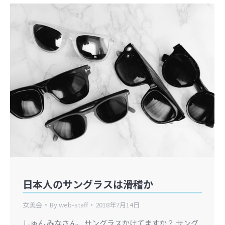
日本人のサングラスは滑稽か
女美会
By
web-staff
2018年7月14日
しゅん みなさん、サングラスかけてますか？ サング