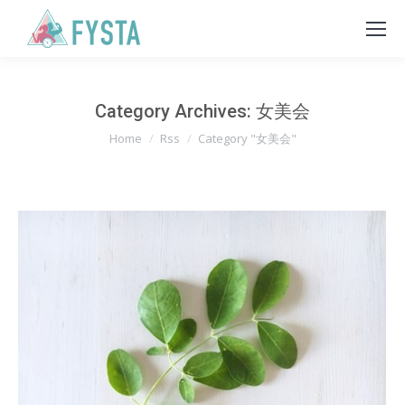
Category Archives:
女美会
You are here:
Home
Rss
Category "女美会"