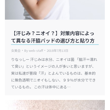
【汗じみ？ニオイ？】対策内容によっ
て異なる汗脇パッドの選び方と貼り方
女美会
By
web-staff
2018年7月13日
りなっしー 汗じみは水分、ニオイは菌 「脇汗＝濡れ
て臭い」というイメージの人が多いと思いますが、
実は私達が普段「汗」とよんでいるものは、基本的
に無色透明でニオイもしない、９９％が水分ででき
ているもの。 この汗は体中にある…