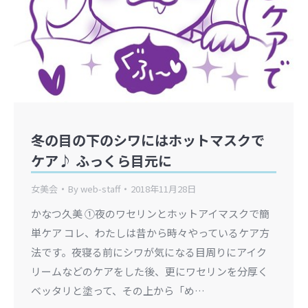
冬の目の下のシワにはホットマスクで
ケア♪ ふっくら目元に
女美会
By
web-staff
2018年11月28日
かなつ久美 ①夜のワセリンとホットアイマスクで簡
単ケア コレ、わたしは昔から時々やっているケア方
法です。夜寝る前にシワが気になる目周りにアイク
リームなどのケアをした後、更にワセリンを分厚く
ベッタリと塗って、その上から「め…