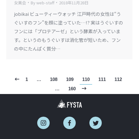
女美会
By
web-staff
2018年11月28日
jobikai ビューティーウォッチ 江戸時代の女性は“う
ぐいすのフン”を顔に塗っていた…!? 実はうぐいすの
フンには「プロテアーゼ」という酵素が入っていま
す。というのもうぐいすは消化管が短いため、フン
の中にたんぱく質分…
1
…
108
109
110
111
112
…
160