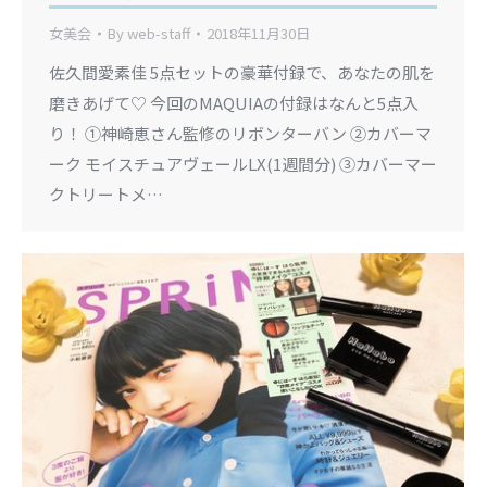
女美会
By
web-staff
2018年11月30日
佐久間愛素佳 5点セットの豪華付録で、あなたの肌を
磨きあげて♡ 今回のMAQUIAの付録はなんと5点入
り！ ①神崎恵さん監修のリボンターバン ②カバーマ
ーク モイスチュアヴェールLX(1週間分) ③カバーマー
クトリートメ…