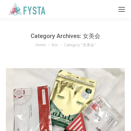
Category Archives:
女美会
You are here:
Home
Rss
Category "女美会"