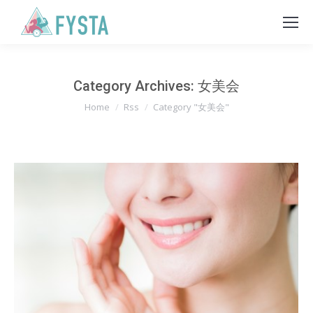
Category Archives:
女美会
You are here:
Home
Rss
Category "女美会"