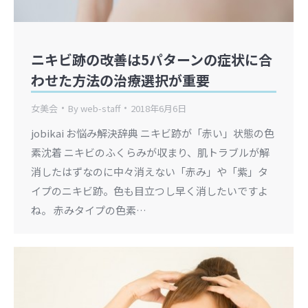
ニキビ跡の改善は5パターンの症状に合
わせた方法の治療選択が重要
女美会
By
web-staff
2018年6月6日
jobikai お悩み解決辞典 ニキビ跡が「赤い」状態の色
素沈着 ニキビのふくらみが収まり、肌トラブルが解
消したはずなのに中々消えない「赤み」や「紫」タ
イプのニキビ跡。色も目立つし早く消したいですよ
ね。 赤みタイプの色素…