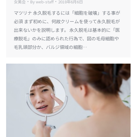
女美会
By
web-staff
2018年6月6日
マツリナ 永久脱毛するには「細胞を破壊」する事が
必須 まず初めに、何故クリームを使って永久脱毛が
出来ないかを説明します。 永久脱毛は基本的に「医
療脱毛」のみに認められた行為で、図の毛母細胞や
毛乳頭部分か、バルジ領域の細胞…