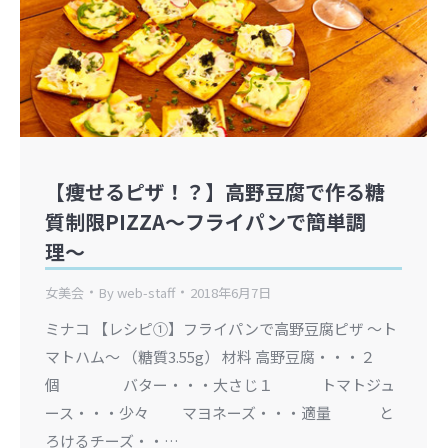
【痩せるピザ！？】高野豆腐で作る糖
質制限PIZZA〜フライパンで簡単調
理〜
女美会
By
web-staff
2018年6月7日
ミナコ 【レシピ①】フライパンで高野豆腐ピザ 〜ト
マトハム〜 （糖質3.55g） 材料 高野豆腐・・・２
個 バター・・・大さじ１ トマトジュ
ース・・・少々 マヨネーズ・・・適量 と
ろけるチーズ・・…