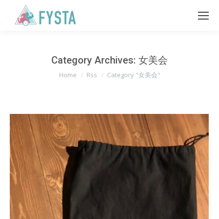
Category Archives:
女美会
You are here:
Home
Rss
Category "女美会"