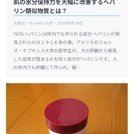
肌の水分保持力を大幅に改善するヘパ
リン類似物質とは？
女美会
By
web-staff
2018年6月24日
YATA ヘパリンは体内でも作られる成分 ヘパリンが発
見されたのは１９１６年の事。アメリカのジョン
ズ・ホプキンス大学の医学生が、犬の肝臓から発見
した血液が固まるのを防ぐ成分がヘパリンです。 人
の体内でも肝臓にて作られ、細…