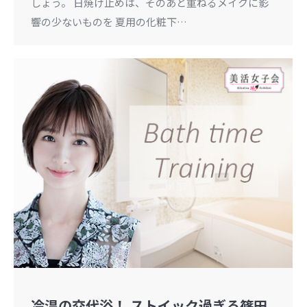
しょう。 日焼け止めは、そのあと重ねるメイクに影
響の少ないものを 夏用の化粧下…
冷温の交代浴！ ストイック過ぎる篠田