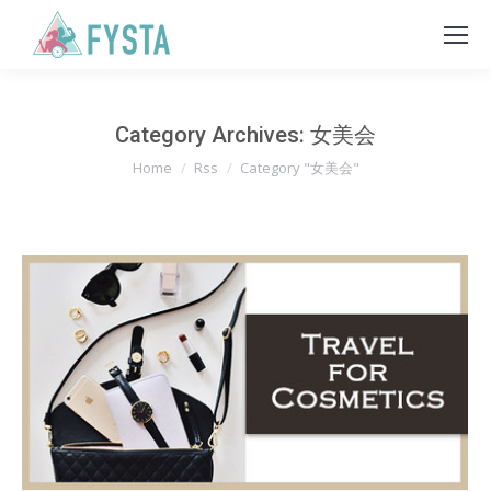
Category Archives:
女美会
You are here:
Home
Rss
Category "女美会"