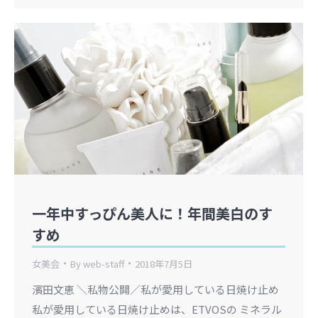
一年中すっぴん美人に！年間美白のす
すめ
女美会
By
web-staff
2018年7月5日
濱田文恵 ＼私物公開／私が愛用している日焼け止め
私が愛用している日焼け止めは、ETVOSの ミネラル