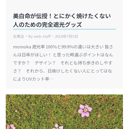
美白命が伝授！とにかく焼けたくない
人のための完全遮光グッズ
女美会
By
web-staff
2018年7月5日
momoka 遮光率 100％と99.9％の違いは大きい 皆さ
んは日傘がほしい！ と思った時選ぶポイントはなん
ですか？ デザイン？ それとも持ち歩きのしやす
さ？ それから、日焼けしたくない人にとってはな
によりUVカット率…