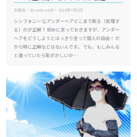
女美会
By
web-staff
2018年7月5日
シンフォニー Q.アンダーヘアどこまで剃る（処理す
る）のが正解？ 初めに言っておきますが、アンダー
ヘアをどうしようとはっきり言って個人の自由！ だ
から特に正解などはないんです。 でも、もしみんな
と違っていたら恥ずかしいか…