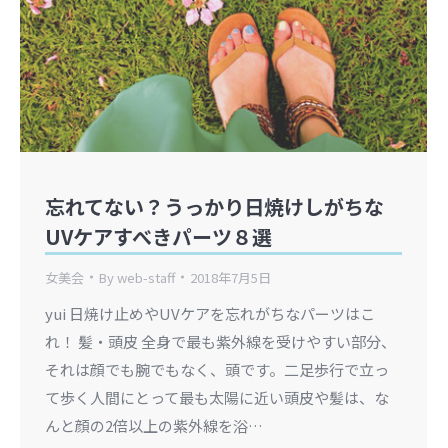
忘れてない？うっかり日焼けしがちな
UVケアすべきパーツ８選
女美会
By
web-staff
2018年7月5日
yui 日焼け止めやUVケアを忘れがちなパーツはこ
れ！ 髪・頭皮 全身で最も紫外線を受けやすい部分、
それは顔でも腕でもなく、頭です。二足歩行で立っ
て歩く人間にとって最も太陽に近い頭皮や髪は、な
んと顔の2倍以上の紫外線を浴…