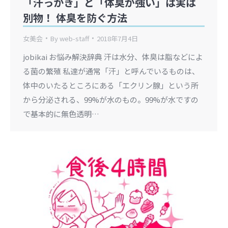
「汗っかき」と「体臭が強い」は実は
別物！ 体臭を防ぐ方法
女美会
By
web-staff
2018年7月4日
jobikai お悩み解決辞典 汗は水分、体臭は脂などによ
る菌の繁殖 私達が通常「汗」と呼んでいるものは、
体中のいたるところにある「エクリン腺」という所
から分泌される、99%が水のもの。99%が水ですの
で基本的に無色透明…