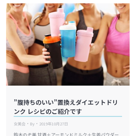
”腹持ちのいい”置換えダイエットドリ
ンク レシピのご紹介です
女美会
By
2019年10月27日
鈴木のぞ美 甘酒＋アーモンドミルク＋生姜パウダー