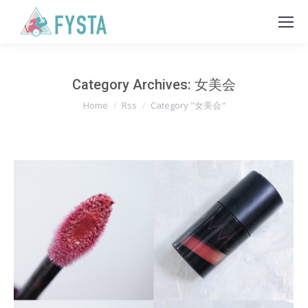
Category Archives:
女美会
You are here:
Home
Rss
Category "女美会"