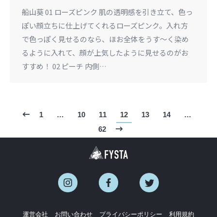
船山葵 01 ローズピンク 肌の透明感を引き立て、色っ
ぽい顔立ちに仕上げてくれるローズピンク。入れ方
で色っぽく見せるのなら、ほお全体をうす〜く染め
るように入れて、顔が上気したように見せるのがお
すすめ！ 02 ピーチ 内側…
1
…
10
11
12
13
14
…
62
運営会社
お問い合わせ
プライバシーポリシー
利用規約