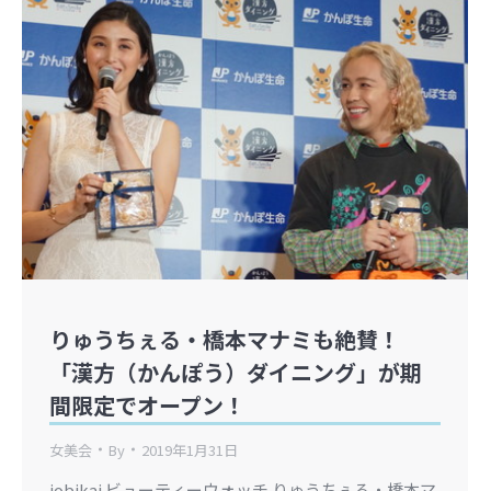
りゅうちぇる・橋本マナミも絶賛！
「漢方（かんぽう）ダイニング」が期
間限定でオープン！
女美会
By
2019年1月31日
jobikai ビューティーウォッチ りゅうちぇる・橋本マ