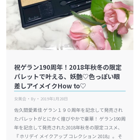
祝ゲラン190周年！2018年秋冬の限定
パレットで叶える、妖艶♡色っぽい眼
差しアイメイクHow to♡
女美会
By
2019年1月28日
佐久間愛素佳 ゲラン１９０周年を記念して発売され
たパレットがとにかく煌びやかで豪華！ ゲラン190周
年を記念して発売された2018年秋冬の限定コスメ、
『 ホリデイ メイクアップ コレクション 2018』。 そ