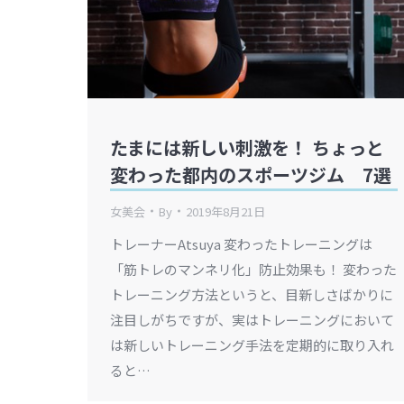
たまには新しい刺激を！ ちょっと
変わった都内のスポーツジム 7選
女美会
By
2019年8月21日
トレーナーAtsuya 変わったトレーニングは
「筋トレのマンネリ化」防止効果も！ 変わった
トレーニング方法というと、目新しさばかりに
注目しがちですが、実はトレーニングにおいて
は新しいトレーニング手法を定期的に取り入れ
ると…