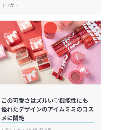
ですが…
この可愛さはズルい♡機能性にも
優れたデザインのアイムミミのコス
メに悶絶
女美会
By
2019年8月15日